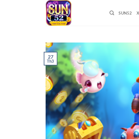
Bỏ
qua
SUN52
X
nội
dung
27
Th3