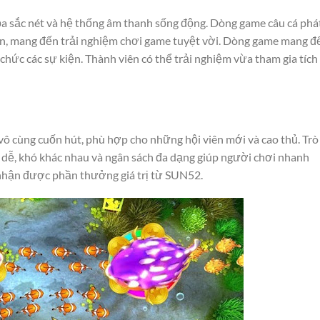
ọa sắc nét và hệ thống âm thanh sống động. Dòng game câu cá phá
ển, mang đến trải nghiệm chơi game tuyệt vời. Dòng game mang đ
chức các sự kiện. Thành viên có thể trải nghiệm vừa tham gia tích
ô cùng cuốn hút, phù hợp cho những hội viên mới và cao thủ. Trò
 dễ, khó khác nhau và ngân sách đa dạng giúp người chơi nhanh
i nhận được phần thưởng giá trị từ SUN52.