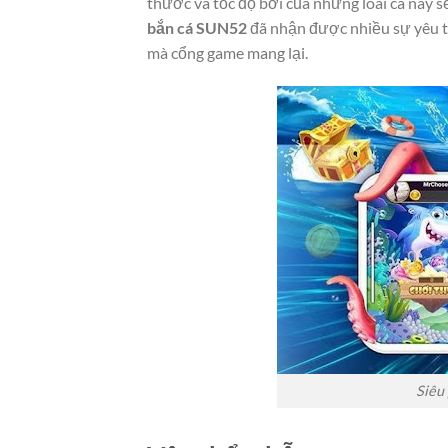
thước và tốc độ bơi của những loài cá này s
bắn cá SUN52
đã nhận được nhiều sự yêu t
mà cổng game mang lại.
Siêu