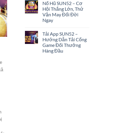
Nổ Hũ SUN52 – Cơ
Hội Thắng Lớn, Thử
Vận May Đổi Đời
Ngay
Tải App SUN52 –
Hướng Dẫn Tải Cổng
Game Đổi Thưởng
Hàng Đầu
e
xả
h
bị