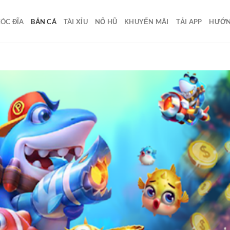
ÓC ĐĨA
BẮN CÁ
TÀI XỈU
NỔ HŨ
KHUYẾN MÃI
TẢI APP
HƯỚN