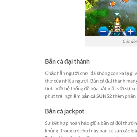
Các dòn
Bắn cá đại thánh
Chắc hẳn người chơi đã không còn xa lạ gì v
thơ của nhiều người. Bắn cá đại thánh mang
tính. Với hệ thống đồ họa bắt mắt với sự x
phút trải nghiệm
bắn cá SUN52
thêm phần t
Bắn cá jackpot
Sự kết hợp hoàn hảo giữa bắn cá đổi thưởng
khủng. Trong trò chơi này bạn sẽ săn các lo