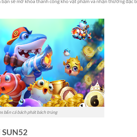
 là bạn sẽ mở khóa thành công kho vật phẩm và nhận thưởng đặc b
ps bắn cá bách phát bách trúng
ại SUN52